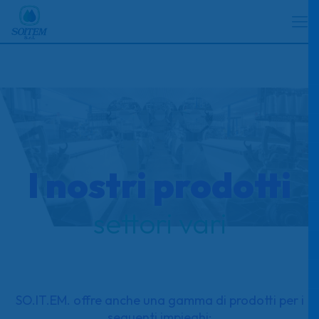
I nostri prodotti
settori vari
SO.IT.EM. offre anche una gamma di prodotti per i
seguenti impieghi: