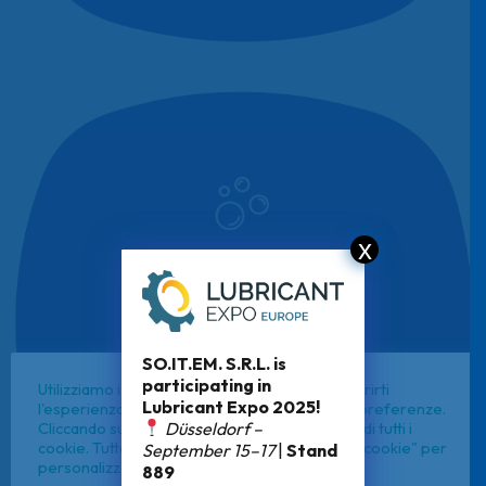
x
ANTISCHIUMOGENI
SO.IT.EM. S.R.L. is
participating in
Utilizziamo i cookie sul nostro sito Web per offrirti
Lubricant Expo 2025!
l'esperienza più pertinente ricordando le tue preferenze.
Düsseldorf –
Cliccando su "Accetta tutto", acconsenti all'uso di tutti i
cookie. Tuttavia, puoi andare su "Impostazioni cookie" per
September 15–17
|
Stand
personalizzare le tue scelte.
889