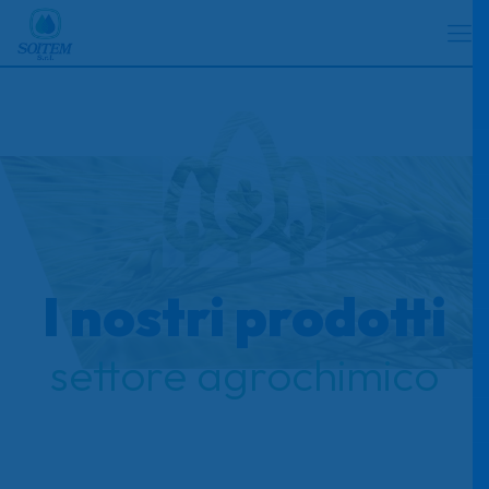
I nostri prodotti
settore agrochimico