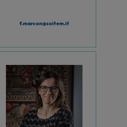
f.marcon@soitem.it