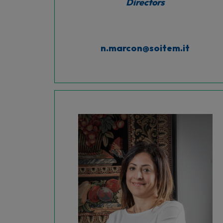
Directors
n.marcon@soitem.it