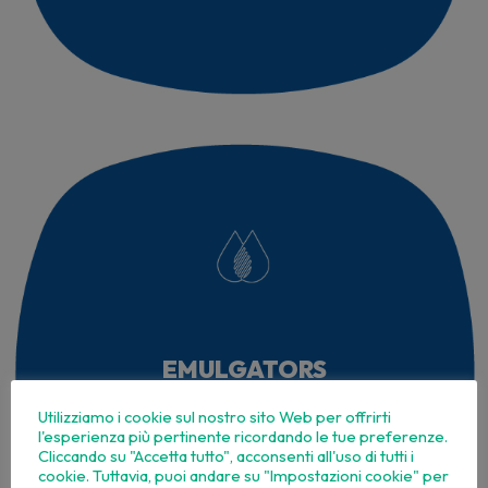
EMULGATORS
Utilizziamo i cookie sul nostro sito Web per offrirti
l'esperienza più pertinente ricordando le tue preferenze.
Cliccando su "Accetta tutto", acconsenti all'uso di tutti i
cookie. Tuttavia, puoi andare su "Impostazioni cookie" per